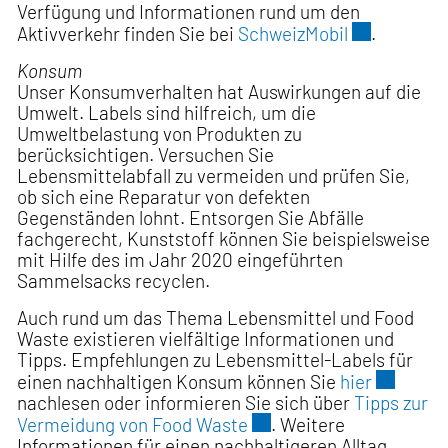
Verfügung und Informationen rund um den
Externer Lin
Aktivverkehr finden Sie bei
SchweizMobil
.
Konsum
Unser Konsumverhalten hat Auswirkungen auf die
Umwelt. Labels sind hilfreich, um die
Umweltbelastung von Produkten zu
berücksichtigen. Versuchen Sie
Lebensmittelabfall zu vermeiden und prüfen Sie,
ob sich eine Reparatur von defekten
Gegenständen lohnt. Entsorgen Sie Abfälle
fachgerecht, Kunststoff können Sie beispielsweise
mit Hilfe des im Jahr 2020 eingeführten
Sammelsacks recyclen.
Auch rund um das Thema Lebensmittel und Food
Waste existieren vielfältige Informationen und
Tipps. Empfehlungen zu Lebensmittel-Labels für
Externer 
einen nachhaltigen Konsum können Sie
hier
nachlesen oder informieren Sie sich über
Tipps zur
Externer Link wird in ei
Vermeidung von Food Waste
. Weitere
Informationen für einen nachhaltigeren Alltag