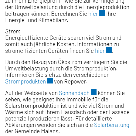
zu Ihrem Energieprofil – wie Sie zur Verringerung
der Umweltbelastung durch die Energieproduktion
Externer Link w
beitragen können. Berechnen Sie
hier
Ihre
Energie- und Klimabilanz.
Strom
Energieeffiziente Geräte sparen viel Strom und
somit auch jährliche Kosten. Informationen zu
Externer Lin
stromeffizienten Geräten finden Sie
hier
.
Durch den Bezug von Ökostrom verringern Sie die
Umweltbelastung durch die Stromproduktion.
Informieren Sie sich zu den verschiedenen
Externer Link wird in einem neuen F
Stromprodukten
von Repower.
Externer Link wird
Auf der Webseite von
Sonnendach
können Sie
sehen, wie geeignet Ihre Immobilie für die
Solarstromproduktion ist und wie viel Strom und
Wärme sich auf Ihrem Hausdach oder der Fassade
potenziell produzieren lässt. Für detaillierte
Abklärungen wenden Sie sich an die
Solarberatung
der Gemeinde Malans.