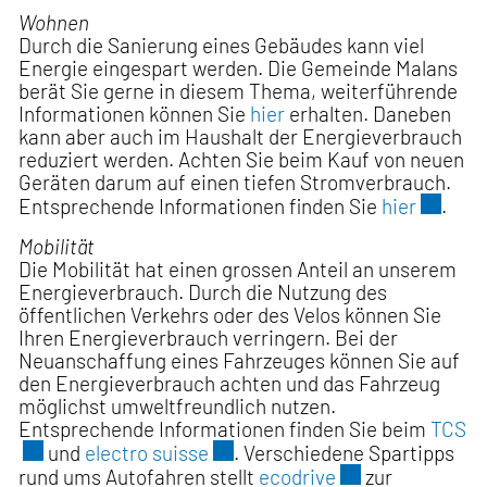
Wohnen
Durch die Sanierung eines Gebäudes kann viel
Energie eingespart werden. Die Gemeinde Malans
berät Sie gerne in diesem Thema, weiterführende
Informationen können Sie
hier
erhalten. Daneben
kann aber auch im Haushalt der Energieverbrauch
reduziert werden. Achten Sie beim Kauf von neuen
Geräten darum auf einen tiefen Stromverbrauch.
Externe
Entsprechende Informationen finden Sie
hier
.
Mobilität
Die Mobilität hat einen grossen Anteil an unserem
Energieverbrauch. Durch die Nutzung des
öffentlichen Verkehrs oder des Velos können Sie
Ihren Energieverbrauch verringern. Bei der
Neuanschaffung eines Fahrzeuges können Sie auf
den Energieverbrauch achten und das Fahrzeug
möglichst umweltfreundlich nutzen.
Entsprechende Informationen finden Sie beim
TCS
Ex
Externer Link wird in einem ne
und
electro suisse
. Verschiedene Spartipps
Externer Link wi
rund ums Autofahren stellt
ecodrive
zur