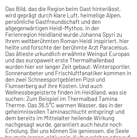
Das Bild, das die Region beim Gast hinterlässt,
wird geprägt durch klare Luft, heimelige Alpen,
persönliche Gastfreundschaft und den
allgegenwärtigen Heidi-Mythos. In der
Ferienregion Heidiland wurde Johanna Spyri zu
Ihrem weltberühmten Roman Heidi inspiriert, hier
heilte und forschte der berühmte Arzt Paracelsus.
Das älteste urkundlich erwähnte Weingut Europas
und das europaweit erste Thermalhallenbad
wurden hier vor langer Zeit gebaut. Wintersportler,
Sonnenanbeter und Frischluftfanatiker kommen in
den zwei Schneesportgebieten Pizol und
Flumserberg auf ihre Kosten. Und auch
Wellnessbegeisterte finden im Heidiland, was sie
suchen: Zum Beispiel im Thermalbad Tamina
Therme. Das 36,5°C warmen Wasser, das in der
geheimnisvollen Taminaschlucht entspringt und
dem bereits im Mittelalter heilende Wirkung
nachgesagt wurde, garantiert auch heute noch
Erholung. Bei uns können Sie geniessen, die Seele