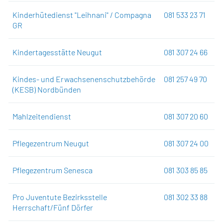
Kinderhütedienst "Leihnani" / Compagna
081 533 23 71
GR
Kindertagesstätte Neugut
081 307 24 66
Kindes- und Erwachsenenschutzbehörde
081 257 49 70
(KESB) Nordbünden
Mahlzeitendienst
081 307 20 60
Pflegezentrum Neugut
081 307 24 00
Pflegezentrum Senesca
081 303 85 85
Pro Juventute Bezirksstelle
081 302 33 88
Herrschaft/Fünf Dörfer