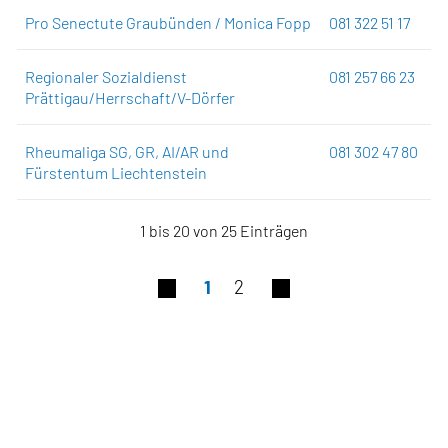
Pro Senectute Graubünden / Monica Fopp
081 322 51 17
Regionaler Sozialdienst
081 257 66 23
Prättigau/Herrschaft/V-Dörfer
Rheumaliga SG, GR, AI/AR und
081 302 47 80
Fürstentum Liechtenstein
1 bis 20 von 25 Einträgen
1
2
Fusszeile